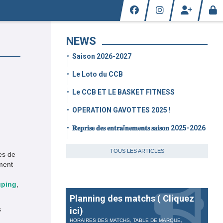
NEWS
Saison 2026-2027
Le Loto du CCB
Le CCB ET LE BASKET FITNESS
OPERATION GAVOTTES 2025 !
𝐑𝐞𝐩𝐫𝐢𝐬𝐞 𝐝𝐞𝐬 𝐞𝐧𝐭𝐫𝐚î𝐧𝐞𝐦𝐞𝐧𝐭𝐬 𝐬𝐚𝐢𝐬𝐨𝐧 2025-2026
TOUS LES ARTICLES
es de
ment
ping
,
Planning des matchs ( Cliquez
s
ici)
HORAIRES DES MATCHS, TABLE DE MARQUE,