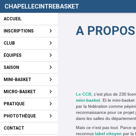
Panneau de gestion des cookies
CHAPELLECINTREBASKET
ACCUEIL
A PROPOS
INSCRIPTIONS
CLUB
ÉQUIPES
SAISON
MINI-BASKET
MICRO-BASKET
Le CCB
, c’est plus de 230 lic
mini-basket
. Et le mini-bask
PRATIQUE
par la fédération comme pépini
reconnaissance pour ce projet 
PHOTOTHÈQUE
dans les salles du département
Mais ce n’est pas tout. Parce 
CONTACT
reconnus
label citoyen
par la 