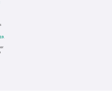
t
s
19
.
ter
u