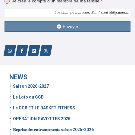
Je crée le compte d'un membre de ma famille
*
Les champs marqués d'un * sont obligatoires.
Envoyer
NEWS
Saison 2026-2027
Le Loto du CCB
Le CCB ET LE BASKET FITNESS
OPERATION GAVOTTES 2025 !
𝐑𝐞𝐩𝐫𝐢𝐬𝐞 𝐝𝐞𝐬 𝐞𝐧𝐭𝐫𝐚î𝐧𝐞𝐦𝐞𝐧𝐭𝐬 𝐬𝐚𝐢𝐬𝐨𝐧 2025-2026