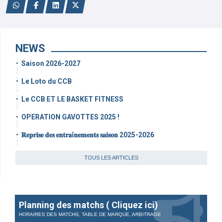
NEWS
Saison 2026-2027
Le Loto du CCB
Le CCB ET LE BASKET FITNESS
OPERATION GAVOTTES 2025 !
𝐑𝐞𝐩𝐫𝐢𝐬𝐞 𝐝𝐞𝐬 𝐞𝐧𝐭𝐫𝐚î𝐧𝐞𝐦𝐞𝐧𝐭𝐬 𝐬𝐚𝐢𝐬𝐨𝐧 2025-2026
TOUS LES ARTICLES
Planning des matchs ( Cliquez ici)
HORAIRES DES MATCHS, TABLE DE MARQUE, ARBITRAGE