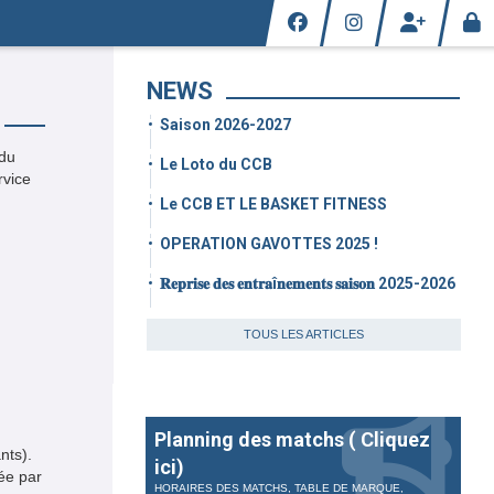
NEWS
Saison 2026-2027
 du
Le Loto du CCB
rvice
Le CCB ET LE BASKET FITNESS
OPERATION GAVOTTES 2025 !
𝐑𝐞𝐩𝐫𝐢𝐬𝐞 𝐝𝐞𝐬 𝐞𝐧𝐭𝐫𝐚î𝐧𝐞𝐦𝐞𝐧𝐭𝐬 𝐬𝐚𝐢𝐬𝐨𝐧 2025-2026
TOUS LES ARTICLES
Planning des matchs ( Cliquez
nts).
ici)
sée par
HORAIRES DES MATCHS, TABLE DE MARQUE,