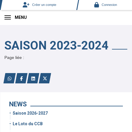
Panneau de gestion des cookies
Créer un compte
Connexion
MENU
SAISON 2023-2024
WE 23/09
Page liée :
NEWS
Saison 2026-2027
Le Loto du CCB