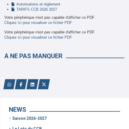
Autorisations et règlement
TARIFS CCB 2026 2027
Votre périphérique n'est pas capable d'afficher ce PDF.
Cliquez ici pour visualiser ce fichier PDF
Votre périphérique n'est pas capable d'afficher ce PDF.
Cliquez ici pour visualiser ce fichier PDF
À NE PAS MANQUER
Le Loto du CCB
CCB sur les reseaux sociaux
Une saison qui se termine
NEWS
Saison 2026-2027
Le Loto du CCB