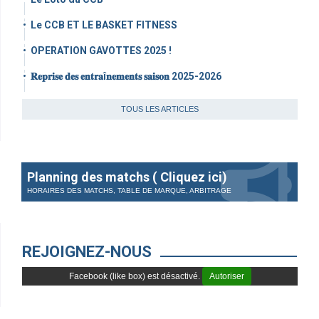
Le CCB ET LE BASKET FITNESS
OPERATION GAVOTTES 2025 !
𝐑𝐞𝐩𝐫𝐢𝐬𝐞 𝐝𝐞𝐬 𝐞𝐧𝐭𝐫𝐚î𝐧𝐞𝐦𝐞𝐧𝐭𝐬 𝐬𝐚𝐢𝐬𝐨𝐧 2025-2026
TOUS LES ARTICLES
Planning des matchs ( Cliquez ici)
HORAIRES DES MATCHS, TABLE DE MARQUE, ARBITRAGE
REJOIGNEZ-NOUS
Facebook (like box) est désactivé.
Autoriser