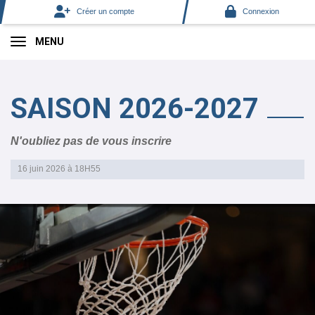
Panneau de gestion des cookies
Créer un compte
Connexion
MENU
SAISON 2026-2027
N'oubliez pas de vous inscrire
16 juin 2026 à 18H55