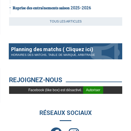
𝐑𝐞𝐩𝐫𝐢𝐬𝐞 𝐝𝐞𝐬 𝐞𝐧𝐭𝐫𝐚î𝐧𝐞𝐦𝐞𝐧𝐭𝐬 𝐬𝐚𝐢𝐬𝐨𝐧 2025-2026
TOUS LES ARTICLES
Planning des matchs ( Cliquez ici)
HORAIRES DES MATCHS, TABLE DE MARQUE, ARBITRAGE
REJOIGNEZ-NOUS
Facebook (like box) est désactivé.
Autoriser
RÉSEAUX SOCIAUX