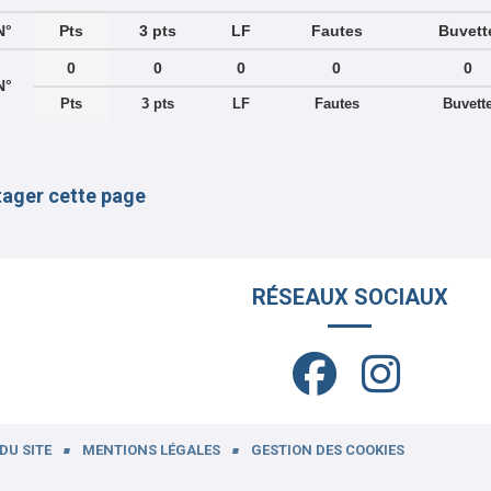
N°
Pts
3 pts
LF
Fautes
Buvett
0
0
0
0
0
N°
Pts
3 pts
LF
Fautes
Buvett
tager cette page
RÉSEAUX SOCIAUX
DU SITE
MENTIONS LÉGALES
GESTION DES COOKIES