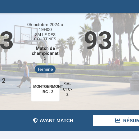
05 octobre 2024 à
3
93
19H00
SALLE DES
COURTINES
Match de
championnat
3
Terminé
 2
SM-
MONTGERMONT
CTC-
BC - 2
2
AVANT-MATCH
RÉSU