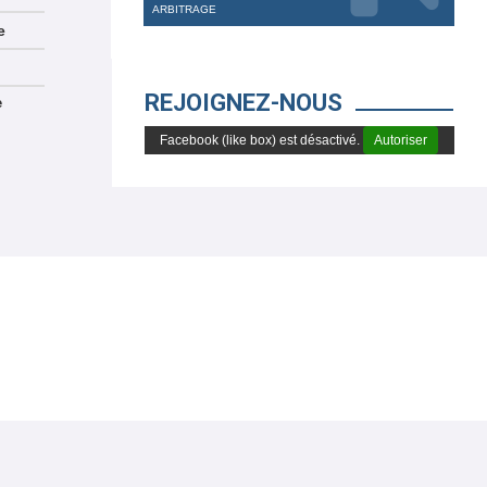
ARBITRAGE
e
REJOIGNEZ-NOUS
e
Facebook (like box) est désactivé.
Autoriser