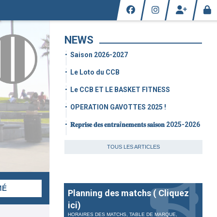
NEWS
Saison 2026-2027
Le Loto du CCB
Le CCB ET LE BASKET FITNESS
OPERATION GAVOTTES 2025 !
𝐑𝐞𝐩𝐫𝐢𝐬𝐞 𝐝𝐞𝐬 𝐞𝐧𝐭𝐫𝐚î𝐧𝐞𝐦𝐞𝐧𝐭𝐬 𝐬𝐚𝐢𝐬𝐨𝐧 2025-2026
TOUS LES ARTICLES
MÉ
Planning des matchs ( Cliquez
ici)
HORAIRES DES MATCHS, TABLE DE MARQUE,