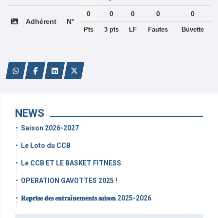
0
0
0
0
0
Adhérent
N°
Pts
3 pts
LF
Fautes
Buvette
NEWS
Saison 2026-2027
Le Loto du CCB
Le CCB ET LE BASKET FITNESS
OPERATION GAVOTTES 2025 !
𝐑𝐞𝐩𝐫𝐢𝐬𝐞 𝐝𝐞𝐬 𝐞𝐧𝐭𝐫𝐚î𝐧𝐞𝐦𝐞𝐧𝐭𝐬 𝐬𝐚𝐢𝐬𝐨𝐧 2025-2026