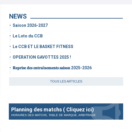
NEWS
Saison 2026-2027
Le Loto du CCB
Le CCB ET LE BASKET FITNESS
OPERATION GAVOTTES 2025 !
𝐑𝐞𝐩𝐫𝐢𝐬𝐞 𝐝𝐞𝐬 𝐞𝐧𝐭𝐫𝐚î𝐧𝐞𝐦𝐞𝐧𝐭𝐬 𝐬𝐚𝐢𝐬𝐨𝐧 2025-2026
TOUS LES ARTICLES
Planning des matchs ( Cliquez ici)
HORAIRES DES MATCHS, TABLE DE MARQUE, ARBITRAGE