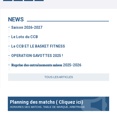
NEWS
Saison 2026-2027
Le Loto du CCB
Le CCB ET LE BASKET FITNESS
OPERATION GAVOTTES 2025 !
𝐑𝐞𝐩𝐫𝐢𝐬𝐞 𝐝𝐞𝐬 𝐞𝐧𝐭𝐫𝐚î𝐧𝐞𝐦𝐞𝐧𝐭𝐬 𝐬𝐚𝐢𝐬𝐨𝐧 2025-2026
TOUS LES ARTICLES
Planning des matchs ( Cliquez ici)
HORAIRES DES MATCHS, TABLE DE MARQUE, ARBITRAGE