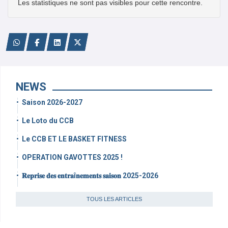
Les statistiques ne sont pas visibles pour cette rencontre.
NEWS
Saison 2026-2027
Le Loto du CCB
Le CCB ET LE BASKET FITNESS
OPERATION GAVOTTES 2025 !
𝐑𝐞𝐩𝐫𝐢𝐬𝐞 𝐝𝐞𝐬 𝐞𝐧𝐭𝐫𝐚î𝐧𝐞𝐦𝐞𝐧𝐭𝐬 𝐬𝐚𝐢𝐬𝐨𝐧 2025-2026
TOUS LES ARTICLES