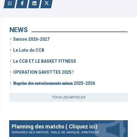
NEWS
Saison 2026-2027
Le Loto du CCB
Le CCB ET LE BASKET FITNESS
OPERATION GAVOTTES 2025 !
𝐑𝐞𝐩𝐫𝐢𝐬𝐞 𝐝𝐞𝐬 𝐞𝐧𝐭𝐫𝐚î𝐧𝐞𝐦𝐞𝐧𝐭𝐬 𝐬𝐚𝐢𝐬𝐨𝐧 2025-2026
TOUS LES ARTICLES
Planning des matchs ( Cliquez ici)
HORAIRES DES MATCHS, TABLE DE MARQUE, ARBITRAGE