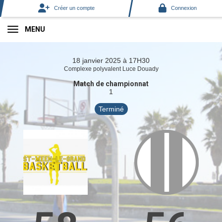
Panneau de gestion des cookies
Créer un compte
Connexion
MENU
18 janvier 2025 à 17H30
Complexe polyvalent Luce Douady
Match de championnat
1
Terminé