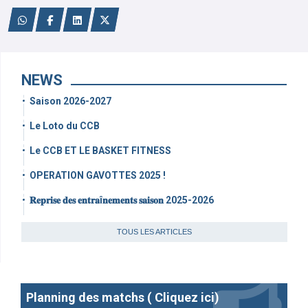
NEWS
Saison 2026-2027
Le Loto du CCB
Le CCB ET LE BASKET FITNESS
OPERATION GAVOTTES 2025 !
𝐑𝐞𝐩𝐫𝐢𝐬𝐞 𝐝𝐞𝐬 𝐞𝐧𝐭𝐫𝐚î𝐧𝐞𝐦𝐞𝐧𝐭𝐬 𝐬𝐚𝐢𝐬𝐨𝐧 2025-2026
TOUS LES ARTICLES
Planning des matchs ( Cliquez ici)