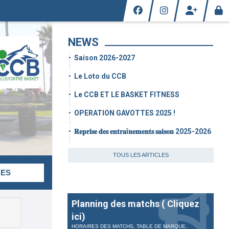
NEWS
Saison 2026-2027
Le Loto du CCB
Le CCB ET LE BASKET FITNESS
OPERATION GAVOTTES 2025 !
𝐑𝐞𝐩𝐫𝐢𝐬𝐞 𝐝𝐞𝐬 𝐞𝐧𝐭𝐫𝐚î𝐧𝐞𝐦𝐞𝐧𝐭𝐬 𝐬𝐚𝐢𝐬𝐨𝐧 2025-2026
TOUS LES ARTICLES
UES
Planning des matchs ( Cliquez
ici)
HORAIRES DES MATCHS, TABLE DE MARQUE,