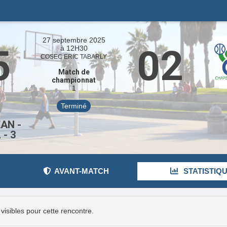
27 septembre 2025
5
02
à 12H30
COSEC ERIC TABARLY
Match de
championnat
1
Terminé
EAN -
- 3
AVANT-MATCH
STATISTIQ
 visibles pour cette rencontre.